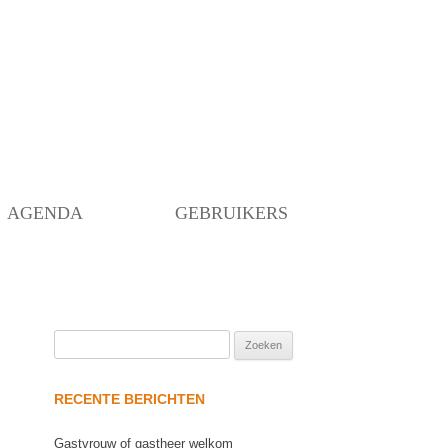
Skip
to
content
AGENDA
GEBRUIKERS
Zoeken
naar:
RECENTE BERICHTEN
Gastvrouw of gastheer welkom