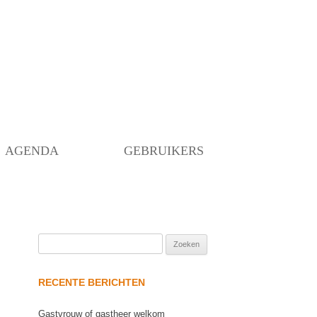
Skip
to
content
AGENDA
GEBRUIKERS
Zoeken
naar:
RECENTE BERICHTEN
Gastvrouw of gastheer welkom