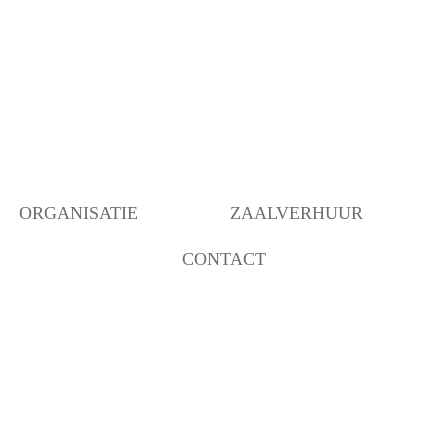
ORGANISATIE
ZAALVERHUUR
CONTACT
BESTUUR
BEZETTING RUIMTEN
OVER ONS
ANBI INSTELLING
BEHEER
VERBOUWING MOGELIJK
GEMAAKT DOOR…..
COMMUNICATIE/PROGRAMMERING
DECORATIEGROEP